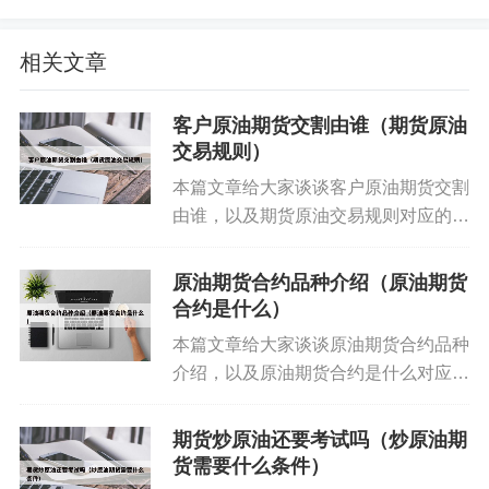
紧张局势、主要产油国的政策变化等，这些因素都
可能对油价产生重大影响。 通过及时获取并分析这
相关文章
些信息，有助于预测市场走势，为投资决策提供依
据。
客户原油期货交割由谁（期货原油
交易规则）
本篇文章给大家谈谈客户原油期货交割
由谁，以及期货原油交易规则对应的知
识点，希望对各位有所帮助，不要忘了
收藏本站喔。 本文目录一览： 1、原
原油期货合约品种介绍（原油期货
油交割日是不是都会跌原油合约交割日
合约是什么）
2、原油期货交割什么意...
本篇文章给大家谈谈原油期货合约品种
介绍，以及原油期货合约是什么对应的
知识点，希望对各位有所帮助，不要忘
了收藏本站喔。 本文目录一览： 1、
期货炒原油还要考试吗（炒原油期
sc是期货什么品种 2、ine原油是什么
货需要什么条件）
最新原油期货操作建议的介绍就聊到这里吧，感谢
3、期货lu...