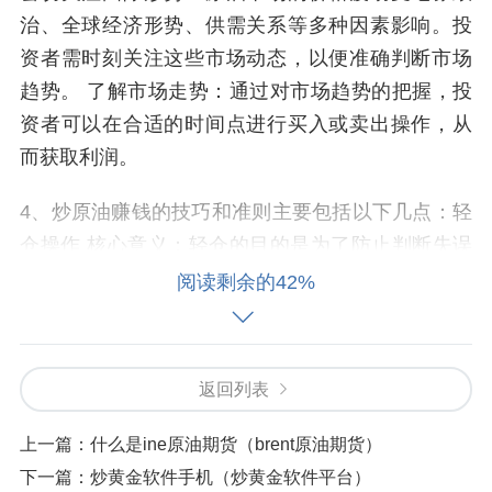
治、全球经济形势、供需关系等多种因素影响。投
资者需时刻关注这些市场动态，以便准确判断市场
趋势。 了解市场走势：通过对市场趋势的把握，投
资者可以在合适的时间点进行买入或卖出操作，从
而获取利润。
4、炒原油赚钱的技巧和准则主要包括以下几点：轻
仓操作 核心意义：轻仓的目的是为了防止判断失误
后造成大的损失，从而无法翻身或过度打击个人的
阅读剩余的42%
投资心态，导致胡乱下单。实施策略：在原油投资
中，应优先考虑如何稳定盈利，而不是追求一夜暴
富。
返回列表
5、炒原油的技巧主要包括以下几点： 掌握市场趋势
上一篇：
什么是ine原油期货（brent原油期货）
密切关注国际形势及经济数据变化，包括地缘政治
下一篇：
炒黄金软件手机（炒黄金软件平台）