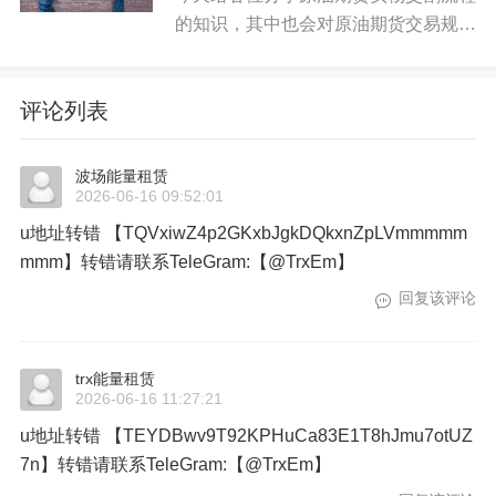
的知识，其中也会对原油期货交易规则
详解进行解释，如果能碰巧解决你现在
面临的问题，别忘了关注本站，现在开
评论列表
始吧！本文目录一览： 1、交割油是什
么 2、期货交割日规则...
波场能量租赁
2026-06-16 09:52:01
u地址转错 【TQVxiwZ4p2GKxbJgkDQkxnZpLVmmmmm
mmm】转错请联系TeleGram:【@TrxEm】
回复该评论
trx能量租赁
2026-06-16 11:27:21
u地址转错 【TEYDBwv9T92KPHuCa83E1T8hJmu7otUZ
7n】转错请联系TeleGram:【@TrxEm】