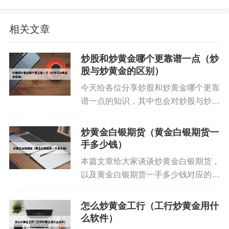
风险 炒黄金属于高风险投资，因此合理控制风险至
关重要。
相关文章
例如，有些投资者在黄金价格下跌时，总希望价格
炒股和炒黄金哪个更靠谱一点（炒
能反弹，结果价格继续下跌，导致损失惨重。学习
股与炒黄金的区别）
入门知识，通过模拟交易练习 掌握基础知识：入市
今天给各位分享炒股和炒黄金哪个更靠
之前，年轻人应先学习好炒黄金的入门知识，包括
谱一点的知识，其中也会对炒股与炒黄
黄金市场的基本概念、交易规则、价格影响因素
金的区别进行解释，如果能碰巧解决你
等。只有对市场有足够的了解，才能做出正确的投
现在面临的问题，别忘了关注本站，现
炒黄金白银期货（黄金白银期货一
在开始吧！本文目录一览： 1、炒黄金
资决策。
手多少钱）
比炒股更赚钱吗 2、炒黄...
本篇文章给大家谈谈炒黄金白银期货，
以及黄金白银期货一手多少钱对应的知
识点，希望对各位有所帮助，不要忘了
收藏本站喔。 本文目录一览： 1、正
怎么炒黄金工行（工行炒黄金用什
规的炒黄金白银公司靠什么赚钱 2、炒
么软件）
白银入门必备知识点...