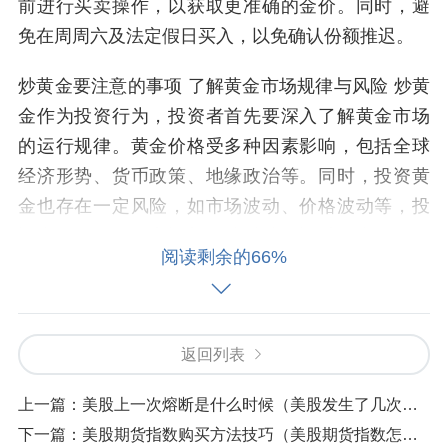
前进行买卖操作，以获取更准确的金价。同时，避
免在周周六及法定假日买入，以免确认份额推迟。
炒黄金要注意的事项 了解黄金市场规律与风险 炒黄
金作为投资行为，投资者首先要深入了解黄金市场
的运行规律。黄金价格受多种因素影响，包括全球
经济形势、货币政策、地缘政治等。同时，投资黄
金也存在一定风险，如市场波动、价格波动等，投
资者需具备风险意识并理性对待投资过程中的不确
阅读剩余的66%
定性。
炒黄金的注意事项 充分了解市场 在炒黄金之前，必
须对黄金市场进行充分的了解。这包括掌握黄金价
返回列表
格的决定因素，如国际政治经济形势、原油市场价
格、美元走势等。此外，还要了解市场的交易规
上一篇：
美股上一次熔断是什么时候（美股发生了几次熔断）
则、交易时间以及相关的风险管理制度。合理控制
下一篇：
美股期货指数购买方法技巧（美股期货指数怎么看）