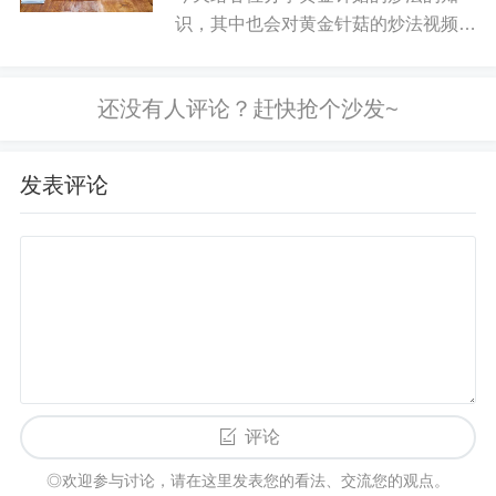
黄金、现货黄金、期货黄金、黄金期权等多种产品
识，其中也会对黄金针菇的炒法视频进
形式。以下是对炒黄金的详细解释：炒黄金的主要
行解释，如果能碰巧解决你现在面临的
产品类型 纸黄金：一种账面黄金交易，投资者按银
问题，别忘了关注本站，现在开始吧！
行报价在账面上买卖“虚拟”黄金，通过把握国际金价
本文目录一览： 1、金针菇怎么炒好
吃? 2、黄金针菇怎么炒好吃...
走势低吸高抛，赚取黄金价格的波动差价。
发表评论
炒黄金是一种新兴的，越来越火热的投资理财方
式。就是通过对黄金价格走势进行预判，并依此买
入卖出黄金获取利润的方式。现在越来越多的人希
望通过炒黄金来获利。受国际上各种因素影响，黄
金价格经常处于剧烈的波动之间，有差价就有行
情，差价越大，行情越好，这对于炒黄金投资者而
言便是投资机会。
评论
炒黄金和炒股票一样目前也是比较好的一种投资理
◎欢迎参与讨论，请在这里发表您的看法、交流您的观点。
财行为，那么炒黄金的好处有哪些呢？下面为您介