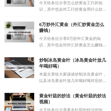
今天给各位分享怎么炒黄金工行的知
识，其中也会对工行炒黄金用什么软件
进行解释，如果能碰巧解决你现在面临
的问题，别忘了关注本站，现在开始
6万炒外汇黄金（外汇炒黄金怎么
吧！本文目录一览： 1、炒纸黄金怎么
赚钱）
开户? 2、炒黄金的技巧有哪...
今天给各位分享6万炒外汇黄金的知
黄金为什么要炒
识，其中也会对外汇炒黄金怎么赚钱进
行解释，如果能碰巧解决你现在面临的
炒黄金是一种金融投资活动，主要是通过买卖黄金
问题，别忘了关注本站，现在开始吧！
炒制冰岛黄金叶（冰岛黄金叶放几
来获取投资收益。以下是关于炒黄金的详细解释：
本文目录一览： 1、炒黄金外汇哪个平
年喝好喝）
基本概念：炒黄金，即投资黄金以获取收益的行
台好? 2、我现有6万元闲...
本篇文章给大家谈谈炒制冰岛黄金叶，
为。黄金作为一种贵金属，其价值相对稳定，且受
以及冰岛黄金叶放几年喝好喝对应的知
全球经济形势、货币政策等多种因素影响，因此成
识点，希望对各位有所帮助，不要忘了
为了一种受欢迎的投资方式。
收藏本站喔。 本文目录一览： 1、冰
黄金针菇的炒法（黄金针菇的炒法
岛黄金叶茶叶功效,黄金叶茶适合什么
视频）
炒黄金是指进行黄金投资交易的行为，主要包括纸
人喝? 2、冰岛黄金叶为...
今天给各位分享黄金针菇的炒法的知