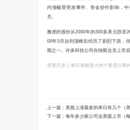
内涨幅受突发事件、资金炒作影响，中
关。
雅虎的股价从2000年的300多美元跌至
00年3月达到顶峰后经历了剧烈下跌，
期之一。许多科技公司在纳斯达克上市
美股历史上单日涨幅最大的个股需分两
升超1400%）；若以市值增量衡量，则
meta股票最大涨幅
1、）传统科技与医疗领域，默克公司涨
上一篇：
美股上涨最多的单日有几个（
盘。2023 - 2024年AI驱动牛股1）科
下一篇：
每年多少家公司去美股上市（
计涨幅超5倍；Meta2023年涨超194