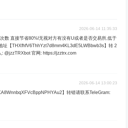
2026-06-14 11:35:33
次转账次数 直接节省80%!无视对方有没有U或者是否交易所,低于
THXfhfV6ThhYzt7d8mm4KL3dE5LWBbwb3s】转 2
TRXbot 官网: https://jzztrx.com
2026-06-14 13:00:23
A8WnnbqXFVcBppNPHYAu2】转错请联系TeleGram: