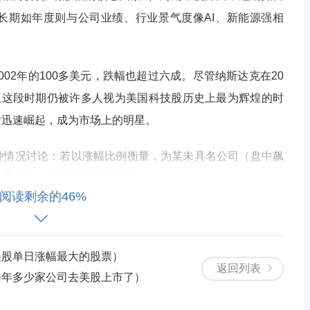
长期如年度则与公司业绩、行业景气度像AI、新能源强相
2002年的100多美元，跌幅也超过六成。尽管纳斯达克在20
但这段时期仍被许多人视为美国科技股历史上最为辉煌的时
后迅速崛起，成为市场上的明星。
种情况讨论：若以涨幅比例衡量，为某未具名公司（盘中飙
为英伟达（单日激增2770亿美元）。
阅读剩余的46%
45%，第一太阳能涨超80%，航空航天国防类股跑赢大
美股单日涨幅最大的股票）
返回列表
技七巨头领涨，英伟达2023年涨近240%，2024年涨176%，累
每年多少家公司去美股上市了）
%，创上市最大年度涨幅；特斯拉2023年涨超101%。