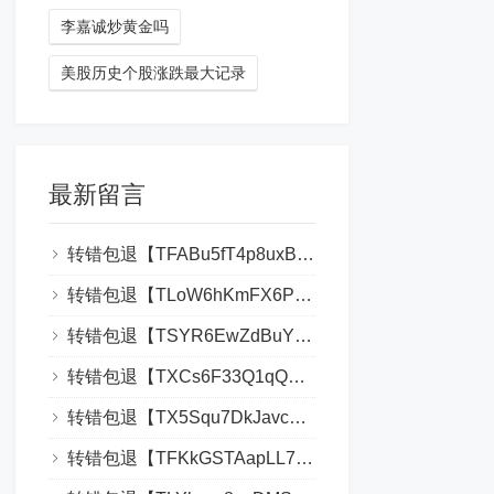
李嘉诚炒黄金吗
美股历史个股涨跌最大记录
最新留言
转错包退【TFABu5fT4p8uxBcdQdKTzMsGx4iFAJhPFc】客服TeleGram:【@TrxEm】
转错包退【TLoW6hKmFX6PCzGUEKj7CMkJiLkAvt1Gfj】客服TeleGram:【@TrxEm】
转错包退【TSYR6EwZdBuY1CbWJdvcgWWPQck3UFr4x2】客服TeleGram:【@TrxEm】
转错包退【TXCs6F33Q1qQTMCUGs7K8s9P7CxPMpqHHC】客服TeleGram:【@TrxEm】
转错包退【TX5Squ7DkJavcb9iL5kgryg2aX5LnfMJNJ】客服TeleGram:【@TrxEm】
转错包退【TFKkGSTAapLL7nqfoAL1WLiP6bSY2dbHgU】客服TeleGram:【@TrxEm】