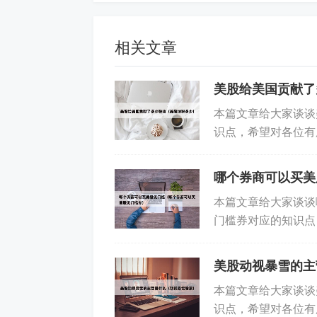
2、美元，最高价是6385美元，最低价为
相关文章
3、Meta股票的目标价中位数为874
元，上涨空间18%）。目标价中位数：8
美股给美国贡献了
位数为874美元。这一数值通常基于对
本篇文章给大家谈谈
的综合评估。
识点，希望对各位有
交易怎么交税 2、炒美
哪个券商可以买美
本篇文章给大家谈谈
门槛券对应的知识点
一览： 1、国内哪些
美股动视暴雪的主
本篇文章给大家谈谈
识点，希望对各位有