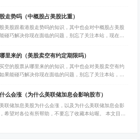
,动视暴雪(ATVI.US)涨超31...
股走势吗（中概股占美股比重）
股美股跟着港股走势吗的知识，其中也会对中概股占美股
能碰巧解决你现在面临的问题，别忘了关注本站，现在开
 1、中概股退市对香港的影响 2、中概股...
哪里来的（美股卖空有约定期限吗）
到这里吧，感谢你花时间阅读本站内容，更多关于近几年涨
买空的股票从哪里来的的知识，其中也会对美股卖空有约
美股股票的信息别忘了在本站进行查找喔。
如果能碰巧解决你现在面临的问题，别忘了关注本站，现
览： 1、“投资者的利润之道:揭秘美股买空卖...
什么会涨（为什么美联储加息会影响股市）
美联储加息美股为什么会涨，以及为什么美联储加息会影
，希望对各位有所帮助，不要忘了收藏本站喔。 本文目录
暴”加息75个基点,美股利空兑现低位反弹...