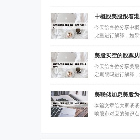
开盘|三大指数均跌超1%
中概股美股跟着港
今天给各位分享中概
比重进行解释，如果
始吧！本文目录一览：
美股买空的股票从
近几年涨幅较大的美股股票的介绍就聊
今天给各位分享美股
幅较大的美股股票、近几年涨幅较大的
定期限吗进行解释，
在开始吧！本文目录一
标签:
近几年涨幅较大的美股股票
美联储加息美股为
本篇文章给大家谈谈
响股市对应的知识点
一览： 1、美联储“狂