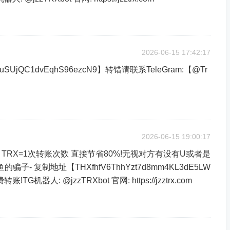
2026-06-15 17:42:17
uSUjQC1dvEqhS96ezcN9】转错请联系TeleGram:【@Tr
2026-06-15 19:00:17
2 TRX=1次转账次数 直接节省80%!无视对方有没有U或者是
骗子- 复制地址【THXfhfV6ThhYzt7d8mm4KL3dE5LW
TG机器人: @jzzTRXbot 官网: https://jzztrx.com