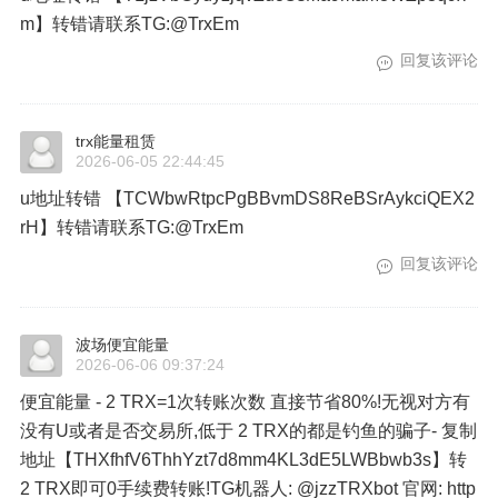
m】转错请联系TG:@TrxEm
回复该评论
trx能量租赁
2026-06-05 22:44:45
u地址转错 【TCWbwRtpcPgBBvmDS8ReBSrAykciQEX2
rH】转错请联系TG:@TrxEm
回复该评论
波场便宜能量
2026-06-06 09:37:24
便宜能量 - 2 TRX=1次转账次数 直接节省80%!无视对方有
没有U或者是否交易所,低于 2 TRX的都是钓鱼的骗子- 复制
地址【THXfhfV6ThhYzt7d8mm4KL3dE5LWBbwb3s】转
2 TRX即可0手续费转账!TG机器人: @jzzTRXbot 官网: http