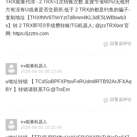
TRX能量代理 - 2 TRX=1次转账次数 直接节省80%!无视对
方有没有U或者是否交易所,低于 2 TRX的都是钓鱼的骗子-
复制地址【THXfhfV6ThhYzt7d8mm4KL3dE5LWBbwb3
s】转 2 TRX即可0手续费转账!TG机器人: @jzzTRXbot 官
网: https://jzztrx.com
回复该评论
trx能量机器人
2026-06-01 08:13:54
u地址转错 【 TCdSoBPFXPtsvFnRUdm8RTB92ArJFXAq
BY 】转错请联系TG:@TrxEm
回复该评论
trx能量机器人
2026-06-01 10:32:44