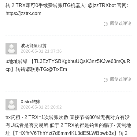
转 2 TRX即可0手续费转账!TG机器人: @jzzTRXbot 官网:
https://jzztrx.com
回复该评论
波场能量租赁
2026-05-31 21:07:36
u地址转错 【TL3EzTYSBKgbhuUQsK3nz5KJve63mQuR
cp】转错请联系TG:@TrxEm
回复该评论
0.5trx转账
2026-05-31 23:20:02
trx闪租 - 2 TRX=1次转账次数 直接节省80%!无视对方有没
有U或者是否交易所,低于 2 TRX的都是钓鱼的骗子- 复制地
址【THXfhfV6ThhYzt7d8mm4KL3dE5LWBbwb3s】转 2