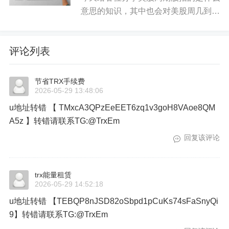
意思的知识，其中也会对美股周几到周
几开盘进行解释，如果能碰巧解决你现
在面临的问题，别忘了关注本站，现在
评论列表
开始吧！本文目录一览： 1、美股期指
集体反弹什么意思 2、周...
节省TRX手续费
2026-05-29 13:48:06
u地址转错 【 TMxcA3QPzEeEET6zq1v3goH8VAoe8QM
A5z 】转错请联系TG:@TrxEm
回复该评论
trx能量租赁
2026-05-29 14:52:18
u地址转错 【TEBQP8nJSD82oSbpd1pCuKs74sFaSnyQi
9】转错请联系TG:@TrxEm