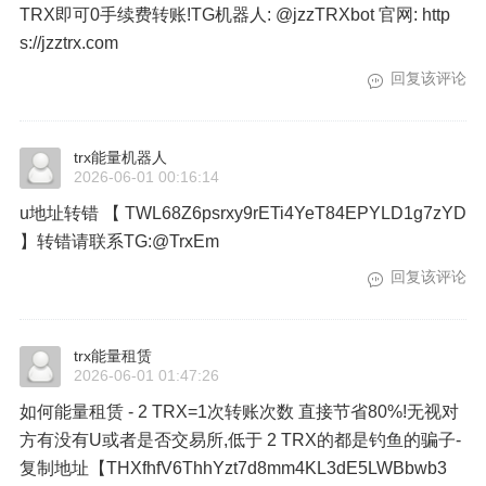
TRX即可0手续费转账!TG机器人: @jzzTRXbot 官网: http
s://jzztrx.com
回复该评论
trx能量机器人
2026-06-01 00:16:14
u地址转错 【 TWL68Z6psrxy9rETi4YeT84EPYLD1g7zYD
】转错请联系TG:@TrxEm
回复该评论
trx能量租赁
2026-06-01 01:47:26
如何能量租赁 - 2 TRX=1次转账次数 直接节省80%!无视对
方有没有U或者是否交易所,低于 2 TRX的都是钓鱼的骗子-
复制地址【THXfhfV6ThhYzt7d8mm4KL3dE5LWBbwb3