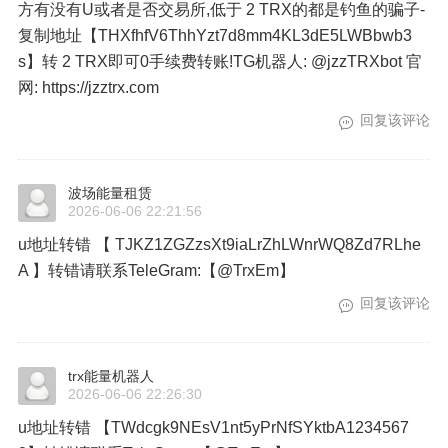
方有没有U或者是否交易所,低于 2 TRX的都是钓鱼的骗子-
复制地址【THXfhfV6ThhYzt7d8mm4KL3dE5LWBbwb3
s】转 2 TRX即可0手续费转账!TG机器人: @jzzTRXbot 官
网: https://jzztrx.com
回复该评论
波场能量租赁
2026-06-06 22:21:56
u地址转错 【 TJKZ1ZGZzsXt9iaLrZhLWnrWQ8Zd7RLhe
A 】转错请联系TeleGram:【@TrxEm】
回复该评论
trx能量机器人
2026-06-06 22:26:30
u地址转错 【TWdcgk9NEsV1nt5yPrNfSYktbA1234567