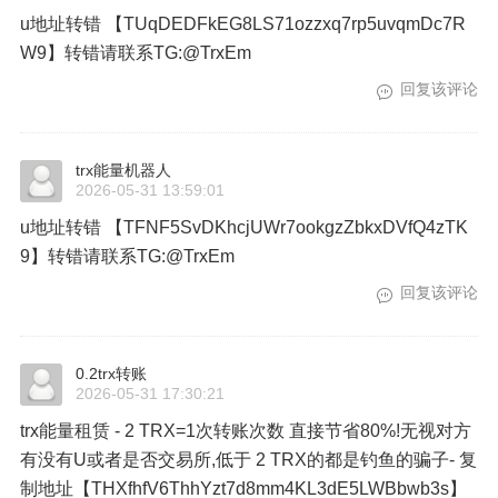
u地址转错 【TUqDEDFkEG8LS71ozzxq7rp5uvqmDc7R
W9】转错请联系TG:@TrxEm
回复该评论
trx能量机器人
2026-05-31 13:59:01
u地址转错 【TFNF5SvDKhcjUWr7ookgzZbkxDVfQ4zTK
9】转错请联系TG:@TrxEm
回复该评论
0.2trx转账
2026-05-31 17:30:21
trx能量租赁 - 2 TRX=1次转账次数 直接节省80%!无视对方
有没有U或者是否交易所,低于 2 TRX的都是钓鱼的骗子- 复
制地址【THXfhfV6ThhYzt7d8mm4KL3dE5LWBbwb3s】