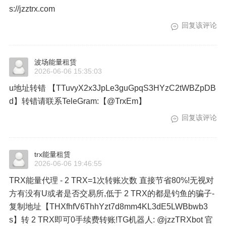
s://jzztrx.com
回复该评论
波场能量租赁
2026-06-06 15:35:03
u地址转错 【TTuvyX2x3JpLe3guGpqS3HYzC2tWBZpDB
d】转错请联系TeleGram:【@TrxEm】
回复该评论
trx能量租赁
2026-06-06 19:46:55
TRX能量代理 - 2 TRX=1次转账次数 直接节省80%!无视对
方有没有U或者是否交易所,低于 2 TRX的都是钓鱼的骗子-
复制地址【THXfhfV6ThhYzt7d8mm4KL3dE5LWBbwb3
s】转 2 TRX即可0手续费转账!TG机器人: @jzzTRXbot 官