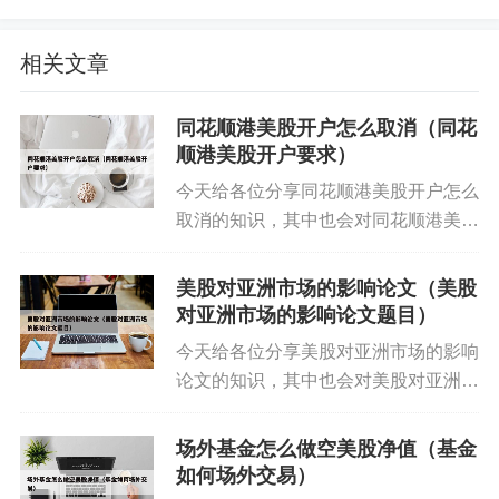
相关文章
同花顺港美股开户怎么取消（同花
顺港美股开户要求）
今天给各位分享同花顺港美股开户怎么
关于中国市场可以买美股吗现在和国内能买美股股
取消的知识，其中也会对同花顺港美股
票吗的介绍到此就结束了，不知道你从中找到你需
开户要求进行解释，如果能碰巧解决你
要的信息了吗 ？如果你还想了解更多这方面的信
现在面临的问题，别忘了关注本站，现
美股对亚洲市场的影响论文（美股
息，记得收藏关注本站。
在开始吧！本文目录一览： 1、同花顺
对亚洲市场的影响论文题目）
可以买港股吗 2、同花顺...
今天给各位分享美股对亚洲市场的影响
标签:
中国市场可以买美股吗现在
论文的知识，其中也会对美股对亚洲市
场的影响论文题目进行解释，如果能碰
巧解决你现在面临的问题，别忘了关注
场外基金怎么做空美股净值（基金
本站，现在开始吧！本文目录一览：
如何场外交易）
1、浅谈美股对A股的影响...